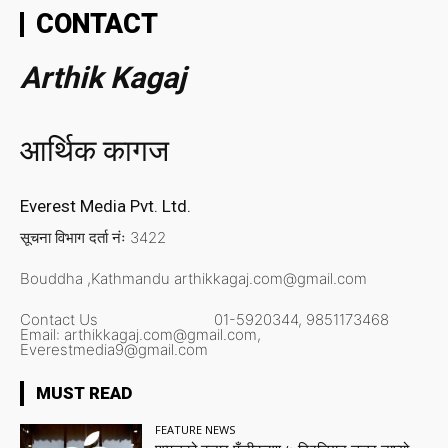
CONTACT
Arthik Kagaj
आर्थिक कागज
Everest Media Pvt. Ltd.
सूचना विभाग दर्ता नंः 3422
Bouddha ,Kathmandu
arthikkagaj.com@gmail.com
Contact Us
01-5920344,
9851173468
Email:
arthikkagaj.com@gmail.com,
Everestmedia9@gmail.com
MUST READ
FEATURE NEWS