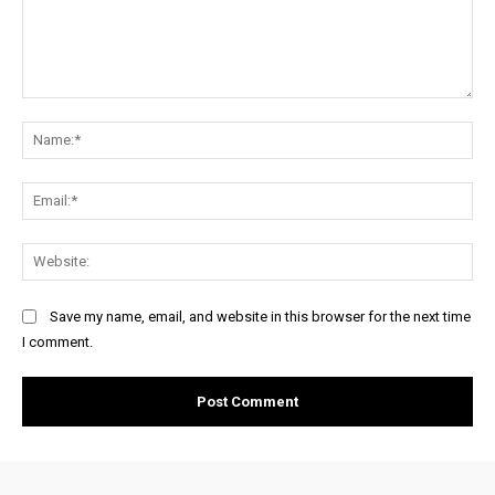
Comment:
Na
Ema
Web
Save my name, email, and website in this browser for the next time
I comment.