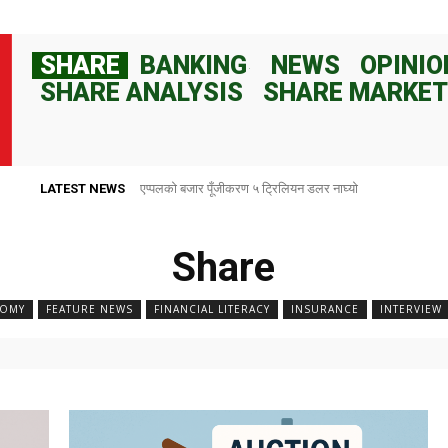
SHARE
BANKING
NEWS
OPINIO
SHARE ANALYSIS
SHARE MARKET
LATEST NEWS
एप्पलको बजार पूँजीकरण ५ ट्रिलियन डलर नाघ्यो
राष्ट्र बैंकले ८२ दिनका लागि १०० अर्ब रुपैयाँ निक्षेप संकलन गर्ने
Share
OMY
FEATURE NEWS
FINANCIAL LITERACY
INSURANCE
INTERVIEW