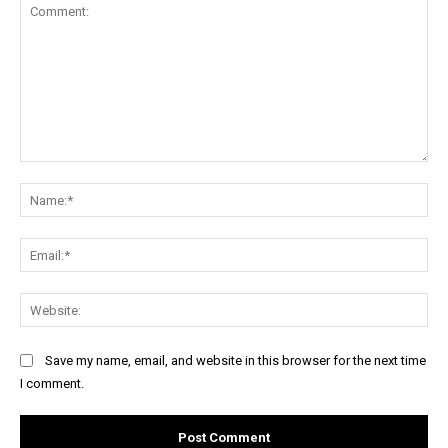
Comment:
Na
Ema
Web
Save my name, email, and website in this browser for the next time
I comment.