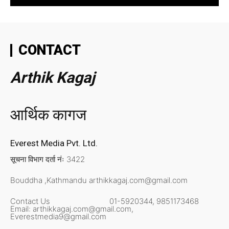
CONTACT
Arthik Kagaj
आर्थिक कागज
Everest Media Pvt. Ltd.
सूचना विभाग दर्ता नंः 3422
Bouddha ,Kathmandu
arthikkagaj.com@gmail.com
Contact Us
01-5920344,
9851173468
Email:
arthikkagaj.com@gmail.com,
Everestmedia9@gmail.com