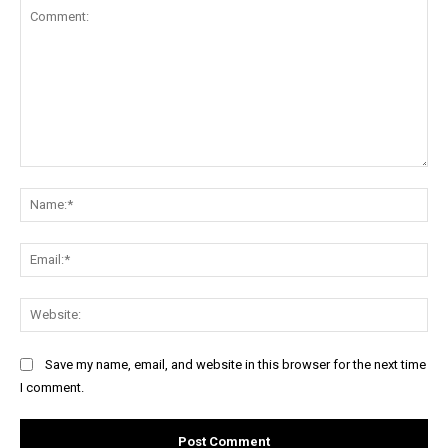
Comment:
Na
Ema
Web
Save my name, email, and website in this browser for the next time
I comment.