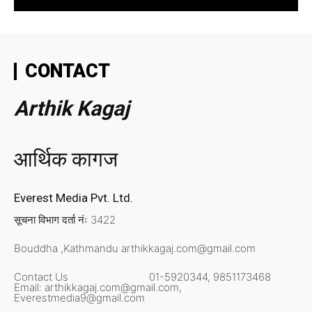
CONTACT
Arthik Kagaj
आर्थिक कागज
Everest Media Pvt. Ltd.
सूचना विभाग दर्ता नंः 3422
Bouddha ,Kathmandu
arthikkagaj.com@gmail.com
Contact Us
01-5920344,
9851173468
Email:
arthikkagaj.com@gmail.com,
Everestmedia9@gmail.com