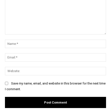
Comment:
Na
Ema
Web
Save my name, email, and website in this browser for the next time
I comment.