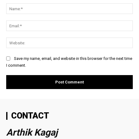
Na
Ema
Web
Save my name, email, and website in this browser for the next time
I comment.
CONTACT
Arthik Kagaj