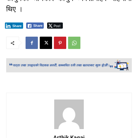
थिए ।
Post
Share
Share
Arthik Kagaj