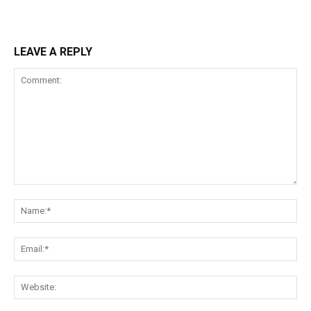
LEAVE A REPLY
Comment:
Na
Ema
Web