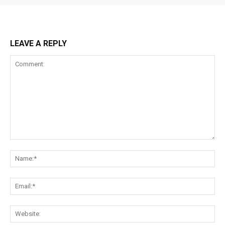
LEAVE A REPLY
Comment:
Na
Ema
Web