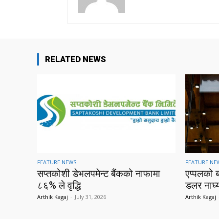
RELATED NEWS
FEATURE NEWS
FEATURE NE
सप्तकोशी डेभलपमेन्ट बैंकको नाफामा
एप्पलको 
८६% ले वृद्धि
डलर नाघ्
Arthik Kagaj
-
July 31, 2026
Arthik Kagaj