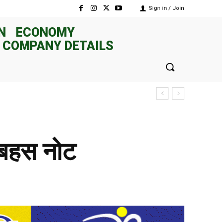
Sign in / Join
N
ECONOMY
 COMPANY DETAILS
ो बहस नोट