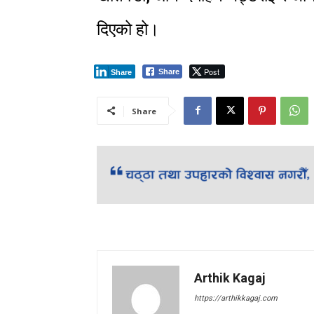
दिएको हो।
Post
Share
Share
Share
Arthik Kagaj
https://arthikkagaj.com