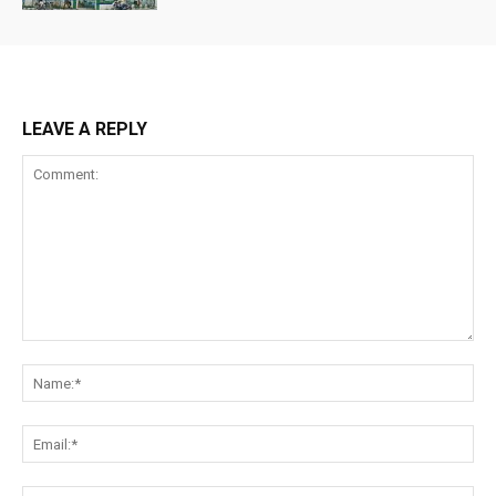
LEAVE A REPLY
Comment:
Na
Ema