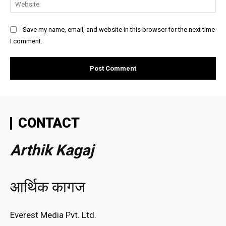
Web
Save my name, email, and website in this browser for the next time
I comment.
CONTACT
Arthik Kagaj
आर्थिक कागज
Everest Media Pvt. Ltd.