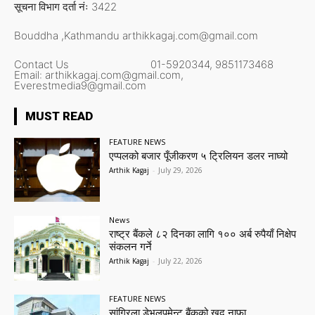
सूचना विभाग दर्ता नंः 3422
Bouddha ,Kathmandu
arthikkagaj.com@gmail.com
Contact Us
01-5920344,
9851173468
Email:
arthikkagaj.com@gmail.com,
Everestmedia9@gmail.com
MUST READ
FEATURE NEWS
एप्पलको बजार पूँजीकरण ५ ट्रिलियन डलर नाघ्यो
Arthik Kagaj
-
July 29, 2026
News
राष्ट्र बैंकले ८२ दिनका लागि १०० अर्ब रुपैयाँ निक्षेप
संकलन गर्ने
Arthik Kagaj
-
July 22, 2026
FEATURE NEWS
सांग्रिला डेभलपमेन्ट बैंकको खुद नाफा