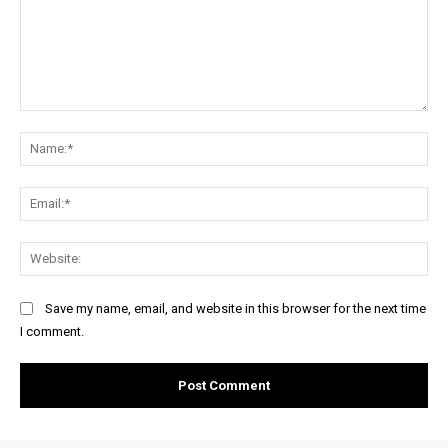
Comment:
Na
Ema
Web
Save my name, email, and website in this browser for the next time
I comment.