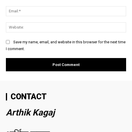
Ema
Web
Save my name, email, and website in this browser for the next time
I comment.
CONTACT
Arthik Kagaj