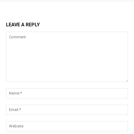
LEAVE A REPLY
Comment:
Na
Ema
Web