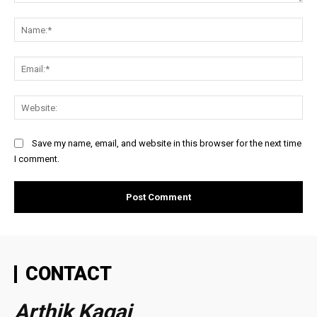
Comment:
Na
Ema
Web
Save my name, email, and website in this browser for the next time
I comment.
CONTACT
Arthik Kagaj