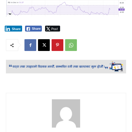
Post
Share
Share