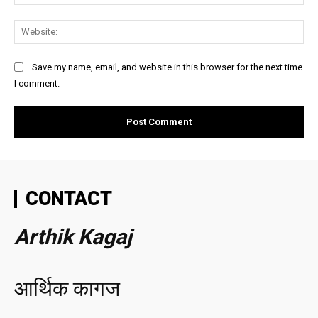
Web
Save my name, email, and website in this browser for the next time
I comment.
CONTACT
Arthik Kagaj
आर्थिक कागज