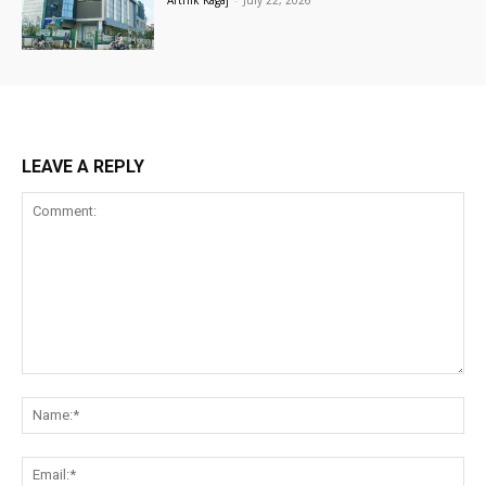
LEAVE A REPLY
Comment:
Na
Ema