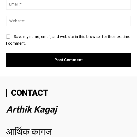
Ema
Web
Save my name, email, and website in this browser for the next time
I comment.
CONTACT
Arthik Kagaj
आर्थिक कागज