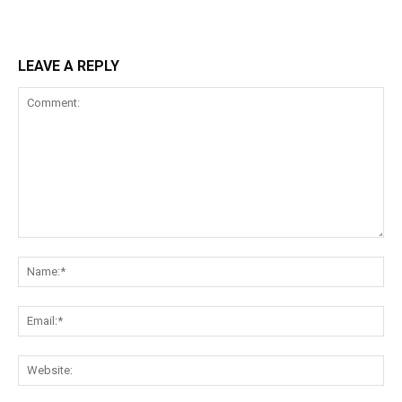
LEAVE A REPLY
Comment:
Na
Ema
Web