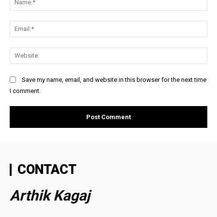
Ema
Web
Save my name, email, and website in this browser for the next time
I comment.
CONTACT
Arthik Kagaj