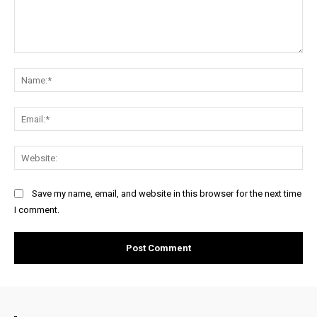
Comment:
Na
Ema
Web
Save my name, email, and website in this browser for the next time
I comment.