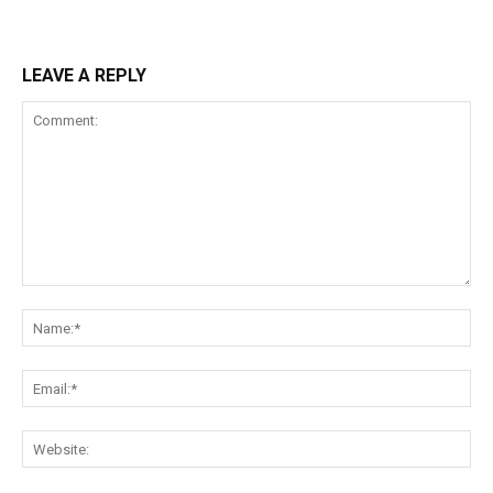
LEAVE A REPLY
Comment:
Na
Ema
Web