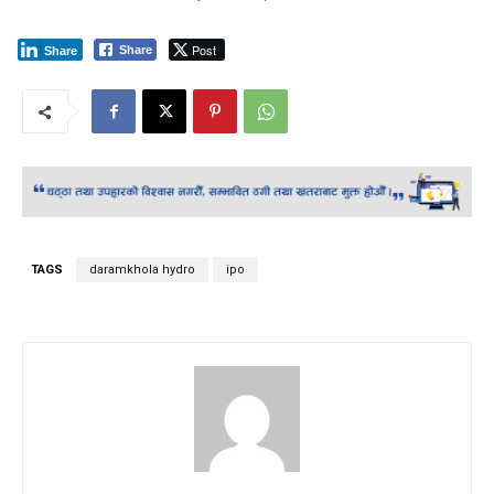
Post
Share
Share
TAGS
daramkhola hydro
ipo