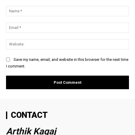
Comment:
Na
Ema
Web
Save my name, email, and website in this browser for the next time
I comment.
CONTACT
Arthik Kagaj