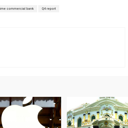
ime commercial bank
Q4 report