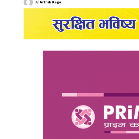
By
Arthik Kagaj