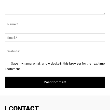
Comment:
Na
Ema
Web
Save my name, email, and website in this browser for the next time
I comment.
CONTACT