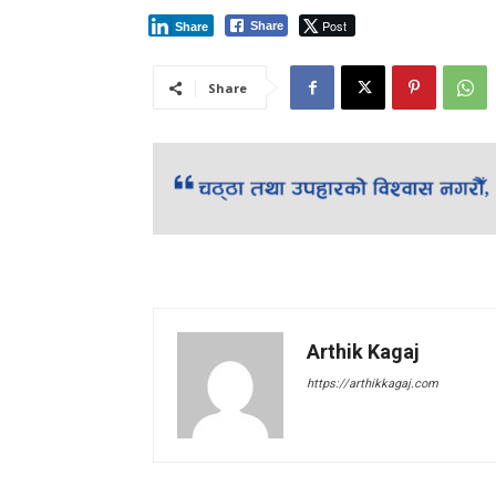
Post
Share
Share
Share
Arthik Kagaj
https://arthikkagaj.com