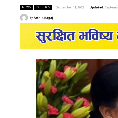
September 11, 2022
Updated:
Septembe
NEWS
POLITICS
By
Arthik Kagaj