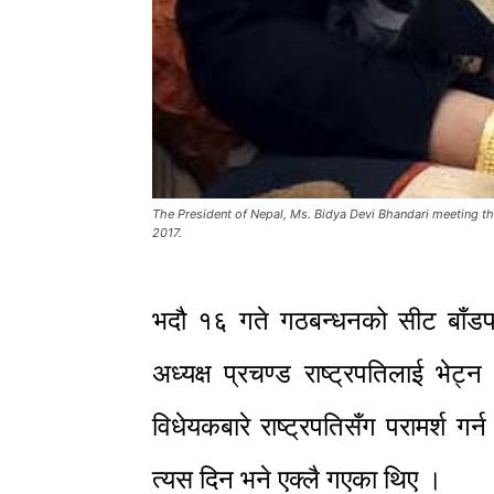
The President of Nepal, Ms. Bidya Devi Bhandari meeting the
2017.
भदौ १६ गते गठबन्धनको सीट बाँडफाँ
अध्यक्ष प्रचण्ड राष्ट्रपतिलाई भे
विधेयकबारे राष्ट्रपतिसँग परामर्श गर
त्यस दिन भने एक्लै गएका थिए ।