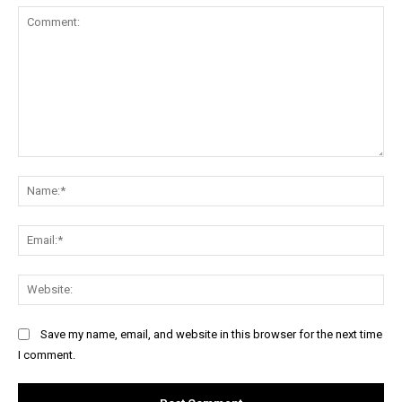
Comment:
Na
Ema
Web
Save my name, email, and website in this browser for the next time
I comment.