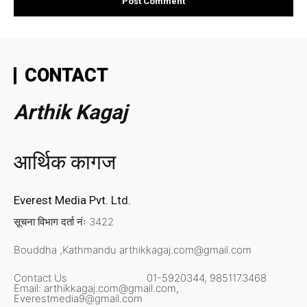
CONTACT
Arthik Kagaj
आर्थिक कागज
Everest Media Pvt. Ltd.
सूचना विभाग दर्ता नंः 3422
Bouddha ,Kathmandu
arthikkagaj.com@gmail.com
Contact Us
01-5920344,
9851173468
Email:
arthikkagaj.com@gmail.com,
Everestmedia9@gmail.com