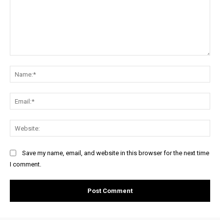
Comment:
Na
Ema
Web
Save my name, email, and website in this browser for the next time
I comment.