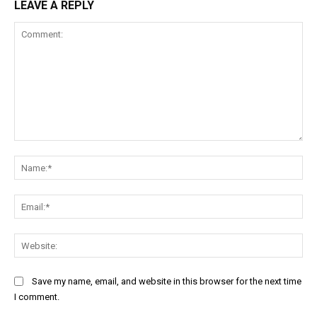
LEAVE A REPLY
Comment:
Na
Ema
Web
Save my name, email, and website in this browser for the next time
I comment.