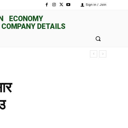
Sign in / Join
N
ECONOMY
 COMPANY DETAILS
सार
ाउ