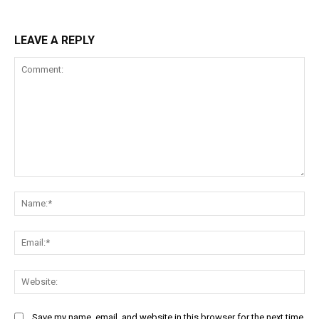
LEAVE A REPLY
Comment:
Na
Ema
Web
Save my name, email, and website in this browser for the next time