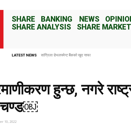
SHARE
BANKING
NEWS
OPINIO
SHARE ANALYSIS
SHARE MARKET
LATEST NEWS
आरएसडीसी लघुवित्तको नाफा ३५.७६% ले बढ्यो, लाभांश क्षमता १०.९७
ाणीकरण हुन्छ, नगरे राष्ट्
प्रचण्ड￼
r 10, 2022