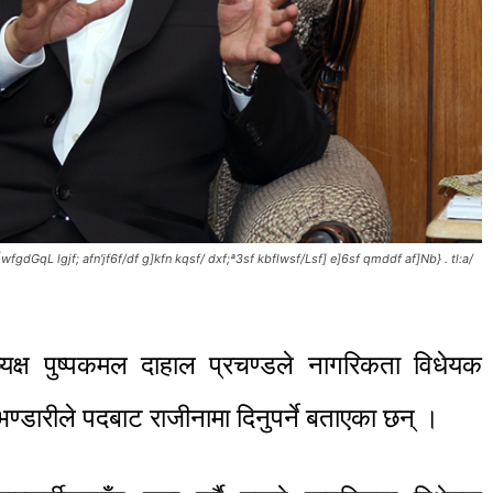
fgdGqL lgjf; afn'jf6f/df g]kfn kqsf/ dxf;ª3sf kbflwsf/Lsf] e]6sf qmddf af]Nb} . tl:a/
ध्यक्ष पुष्पकमल दाहाल प्रचण्डले नागरिकता विधेयक
 भण्डारीले पदबाट राजीनामा दिनुपर्ने बताएका छन् ।