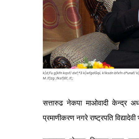
k|d;Fu g]kfn kqsf/ dxf;ª3 k|wfgdGqL k'iksdn bfxfn dªunaf/ k|w
M /f]zg ;fksf]6f, /f;;
सत्तारुढ नेकपा माओवादी केन्द्र अ
प्रमाणीकरण नगरे राष्ट्रपति विद्यादेवी