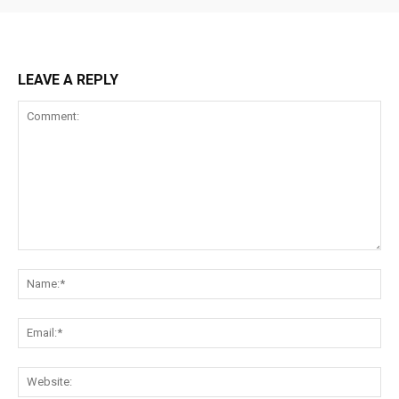
LEAVE A REPLY
Comment:
Na
Ema
Web