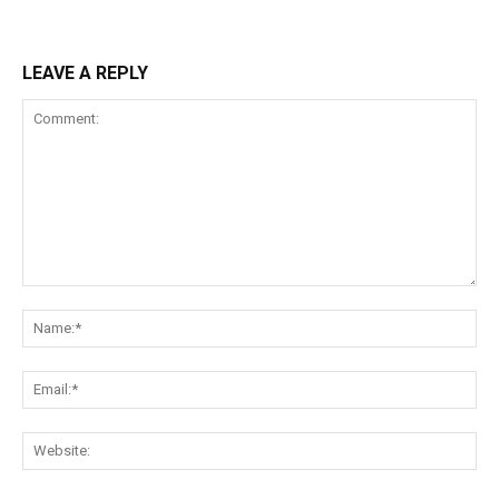
LEAVE A REPLY
Comment:
Na
Ema
Web