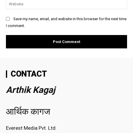
Web
Save my name, email, and website in this browser for the next time
I comment.
CONTACT
Arthik Kagaj
आर्थिक कागज
Everest Media Pvt. Ltd.