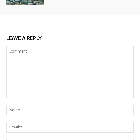
LEAVE A REPLY
Comment:
Na
Ema