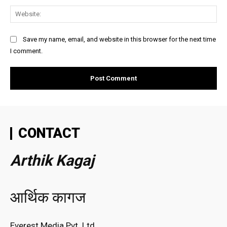
Web
Save my name, email, and website in this browser for the next time
I comment.
CONTACT
Arthik Kagaj
आर्थिक कागज
Everest Media Pvt. Ltd.