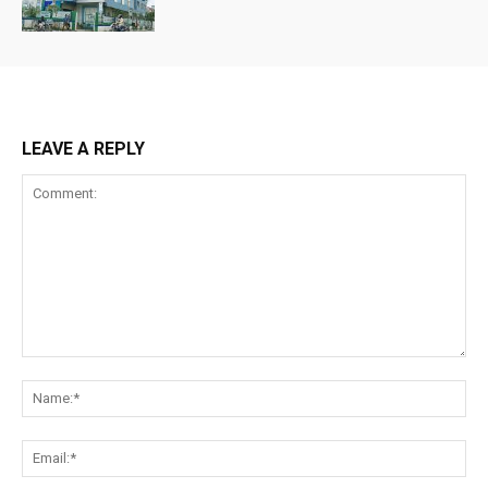
LEAVE A REPLY
Comment:
Na
Ema