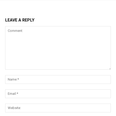
LEAVE A REPLY
Comment:
Na
Ema
Web