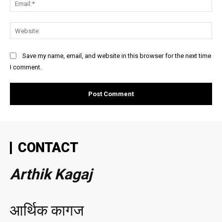
Web
Save my name, email, and website in this browser for the next time
I comment.
CONTACT
Arthik Kagaj
आर्थिक कागज