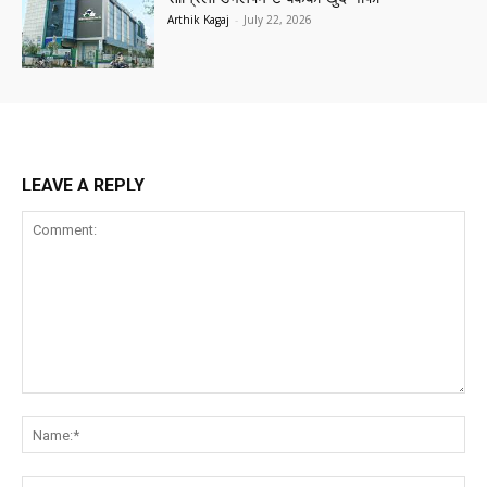
Arthik Kagaj
-
July 22, 2026
LEAVE A REPLY
Comment:
Na
Ema