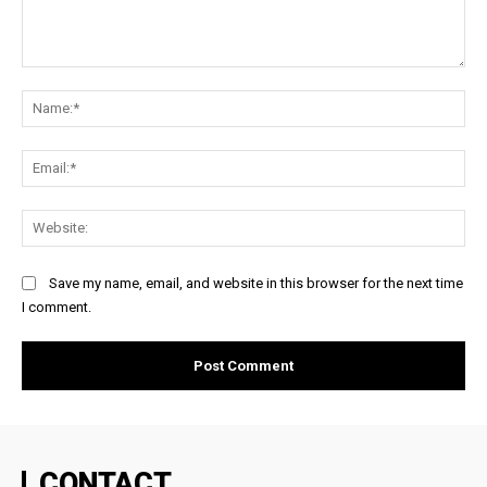
Comment:
Na
Ema
Web
Save my name, email, and website in this browser for the next time
I comment.
CONTACT