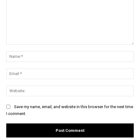
Comment:
Na
Ema
Web
Save my name, email, and website in this browser for the next time
I comment.