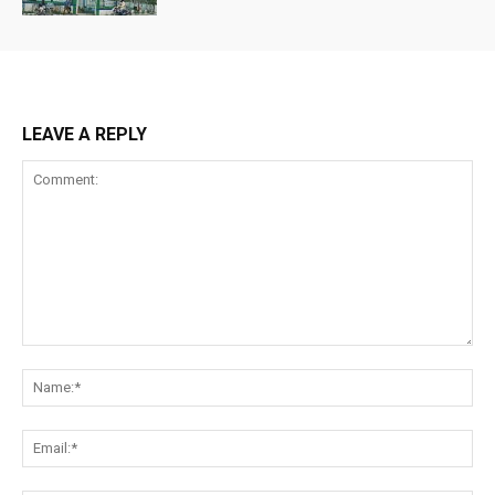
LEAVE A REPLY
Comment:
Na
Ema