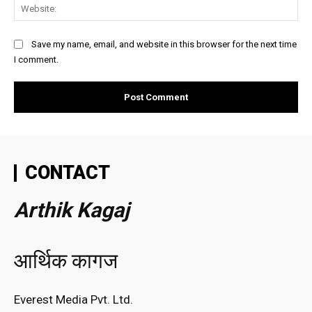
Web
Save my name, email, and website in this browser for the next time
I comment.
CONTACT
Arthik Kagaj
आर्थिक कागज
Everest Media Pvt. Ltd.