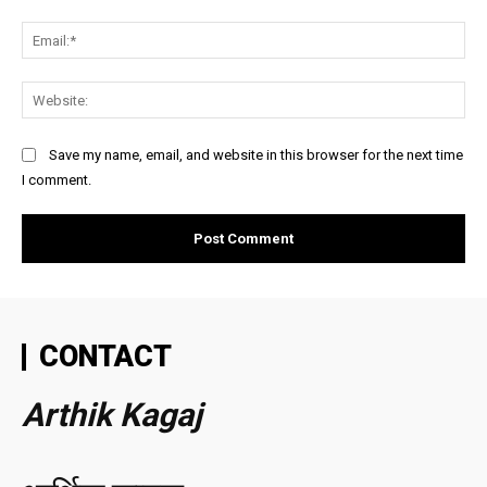
Ema
Web
Save my name, email, and website in this browser for the next time
I comment.
CONTACT
Arthik Kagaj