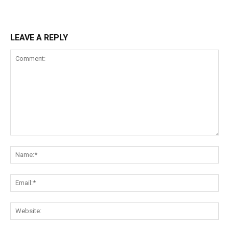
LEAVE A REPLY
Comment:
Na
Ema
Web