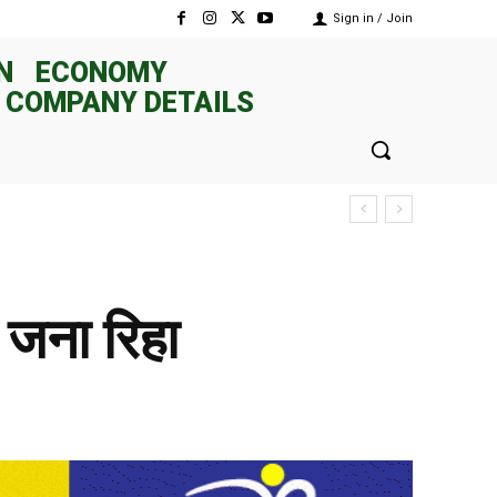
Sign in / Join
N
ECONOMY
 COMPANY DETAILS
 जना रिहा