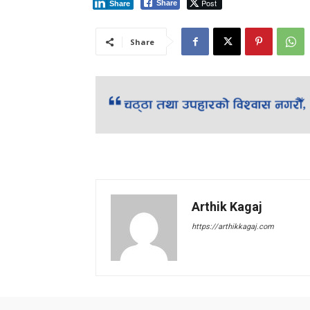
Post
Share
Share
Share
Arthik Kagaj
https://arthikkagaj.com