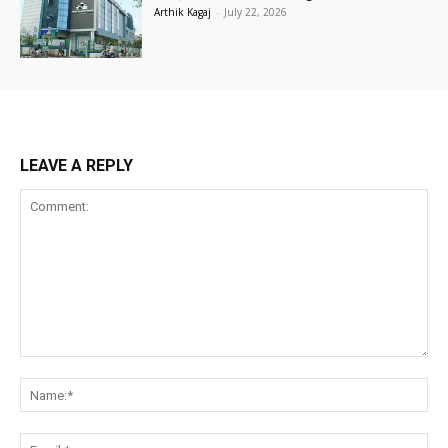
Arthik Kagaj
-
July 22, 2026
LEAVE A REPLY
Comment:
Na
Ema