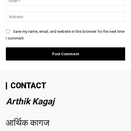
Web
Save my name, email, and website in this browser for the next time
I comment.
CONTACT
Arthik Kagaj
आर्थिक कागज