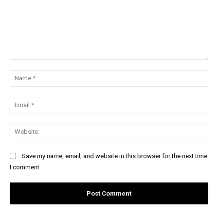
Comment:
Na
Ema
Web
Save my name, email, and website in this browser for the next time
I comment.