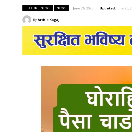
June 26, 2023
Updated:
June 26, 
FEATURE NEWS
NEWS
By
Arthik Kagaj