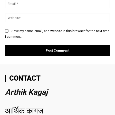
Ema
Web
Save my name, email, and website in this browser for the next time
I comment.
CONTACT
Arthik Kagaj
आर्थिक कागज