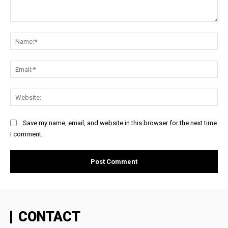
Comment:
Na
Ema
Web
Save my name, email, and website in this browser for the next time
I comment.
CONTACT