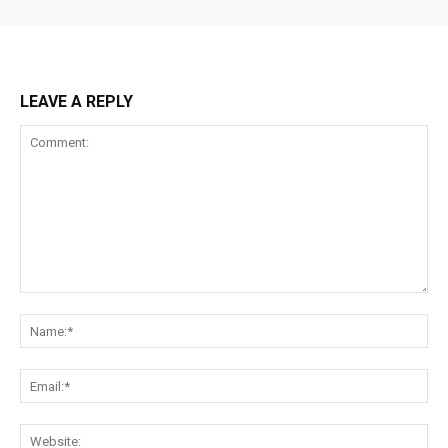
LEAVE A REPLY
Comment:
Na
Ema
Web