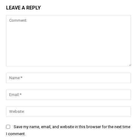
LEAVE A REPLY
Comment:
Na
Ema
Web
Save my name, email, and website in this browser for the next time
I comment.